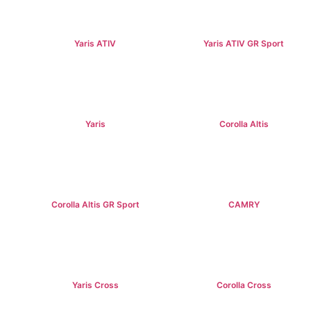
Yaris ATIV
Yaris ATIV GR Sport
฿569,000+
฿779,000+
Yaris
Corolla Altis
฿584,000+
฿894,000+
Corolla Altis GR Sport
CAMRY
฿1,129,000+
฿1,475,000+
Yaris Cross
Corolla Cross
฿809,000+
฿989,000+