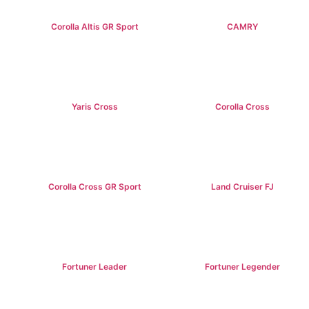
Corolla Altis GR Sport
CAMRY
฿1,129,000+
฿1,475,000+
Yaris Cross
Corolla Cross
฿809,000+
฿989,000+
Corolla Cross GR Sport
Land Cruiser FJ
฿1,254,000+
฿1,269,000+
Fortuner Leader
Fortuner Legender
฿1,239,000+
฿1,643,000+