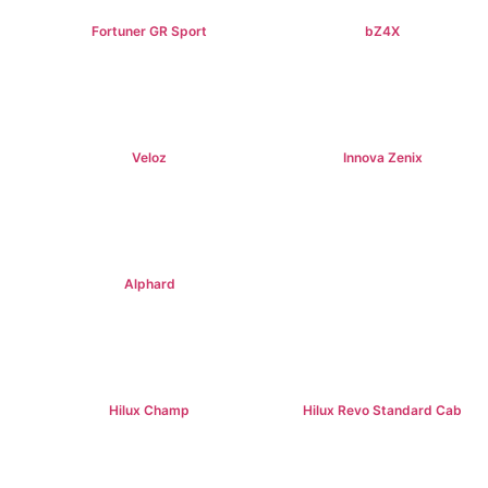
Fortuner GR Sport
bZ4X
฿1,969,000+
฿1,529,000+
Veloz
Innova Zenix
฿795,000+
฿1,379,000+
Alphard
฿4,269,000+
Hilux Champ
Hilux Revo Standard Cab
฿519,000+
฿584,000+