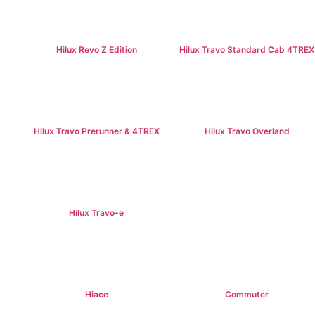
Hilux Revo Z Edition
Hilux Travo Standard Cab 4TREX
฿669,000+
฿767,000+
Hilux Travo Prerunner & 4TREX
Hilux Travo Overland
฿789,000+
฿1,102,000+
Hilux Travo-e
฿1,491,000 +
Hiace
Commuter