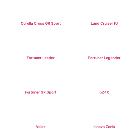
Corolla Cross GR Sport
Land Cruiser FJ
฿1,254,000+
฿1,269,000+
Fortuner Leader
Fortuner Legender
฿1,239,000+
฿1,643,000+
Fortuner GR Sport
bZ4X
฿1,969,000+
฿1,529,000+
Veloz
Innova Zenix