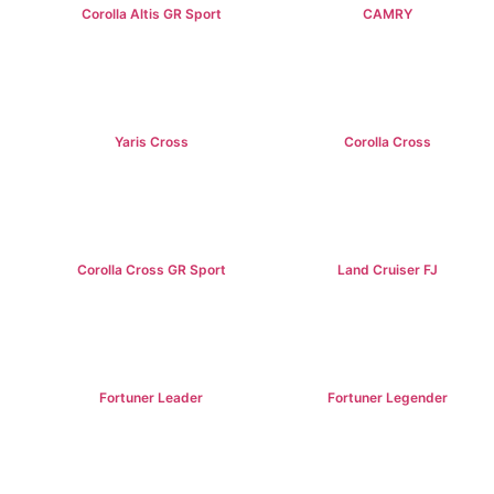
Corolla Altis GR Sport
CAMRY
฿1,129,000+
฿1,475,000+
Yaris Cross
Corolla Cross
฿809,000+
฿989,000+
Corolla Cross GR Sport
Land Cruiser FJ
฿1,254,000+
฿1,269,000+
Fortuner Leader
Fortuner Legender
฿1,239,000+
฿1,643,000+