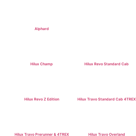
฿795,000+
฿1,379,000+
Alphard
฿4,269,000+
Hilux Champ
Hilux Revo Standard Cab
฿519,000+
฿584,000+
Hilux Revo Z Edition
Hilux Travo Standard Cab 4TREX
฿669,000+
฿767,000+
Hilux Travo Prerunner & 4TREX
Hilux Travo Overland