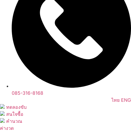
085-316-8168
ไทย
ENG
ทดลองขับ
สนใจซื้อ
คำนวณ
ค่างวด