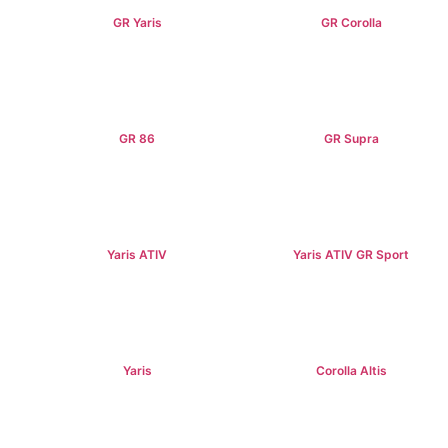
GR Yaris
GR Corolla
฿3,499,000+
฿4,199,000+
GR 86
GR Supra
฿2,949,000+
฿5,349,000+
Yaris ATIV
Yaris ATIV GR Sport
฿569,000+
฿779,000+
Yaris
Corolla Altis
฿584,000+
฿894,000+