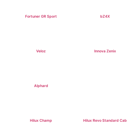
Fortuner GR Sport
bZ4X
฿1,969,000+
฿1,529,000+
Veloz
Innova Zenix
฿795,000+
฿1,379,000+
Alphard
฿4,269,000+
Hilux Champ
Hilux Revo Standard Cab
฿519,000+
฿584,000+