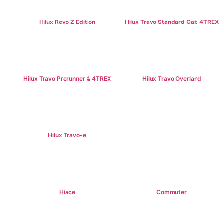
Hilux Revo Z Edition
Hilux Travo Standard Cab 4TREX
฿669,000+
฿767,000+
Hilux Travo Prerunner & 4TREX
Hilux Travo Overland
฿789,000+
฿1,102,000+
Hilux Travo-e
฿1,491,000 +
Hiace
Commuter
฿1,069,000+
฿1,339,000+