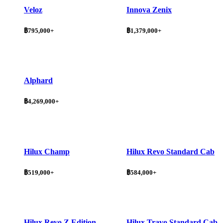
Veloz
Innova Zenix
฿795,000+
฿1,379,000+
Alphard
฿4,269,000+
Hilux Champ
Hilux Revo Standard Cab
฿519,000+
฿584,000+
Hilux Revo Z Edition
Hilux Travo Standard Cab