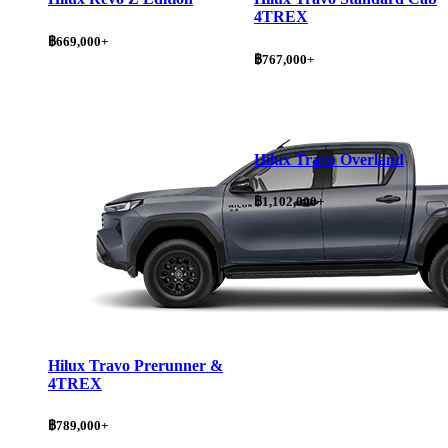
4TREX
฿669,000+
฿767,000+
Hilux Travo Overland
฿1,102,000+
Hilux Travo Prerunner &
4TREX
฿789,000+