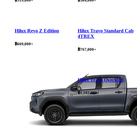
฿519,000+
฿584,000+
Hilux Revo Z Edition
Hilux Travo Standard Cab
4TREX
฿669,000+
฿767,000+
Hilux Travo Overland
฿1,102,000+