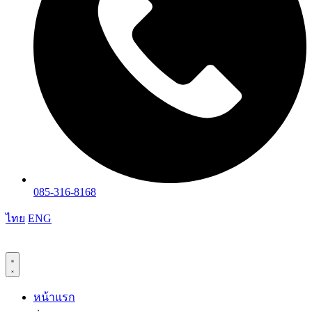
085-316-8168
ไทย
ENG
หน้าแรก